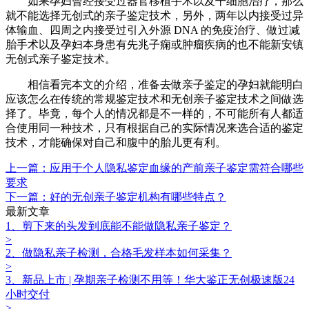
如果孕妇曾经接受过器官移植手术以及干细胞治疗，那么
就不能选择无创式的亲子鉴定技术，另外，两年以内接受过异
体输血、四周之内接受过引入外源
DNA 的免疫治疗、做过减
胎手术以及孕妇本身患有先兆子痫或肿瘤疾病的也不能新安镇
无创式亲子鉴定技术。
相信看完本文的介绍，准备去做亲子鉴定的孕妇就能明白
应该怎么在传统的常规鉴定技术和无创亲子鉴定
‍技术之间做选
择了。毕竟，每个人的情况都是不一样的，不可能所有人都适
合使用同一种技术，只有根据自己的实际情况来选合适的鉴定
技术，才能确保对自己和腹中的胎儿更有利。
上一篇：应用于个人隐私鉴定血缘的产前亲子鉴定需符合哪些
要求
下一篇：好的无创亲子鉴定‍机构有哪些特点？
最新文章
1、剪下来的头发到底能不能做隐私亲子鉴定？
>
2、做隐私亲子检测，合格毛发样本如何采集？
>
3、新品上市 | 孕期亲子检测不用等！华大鉴正无创极速版24
小时交付
>