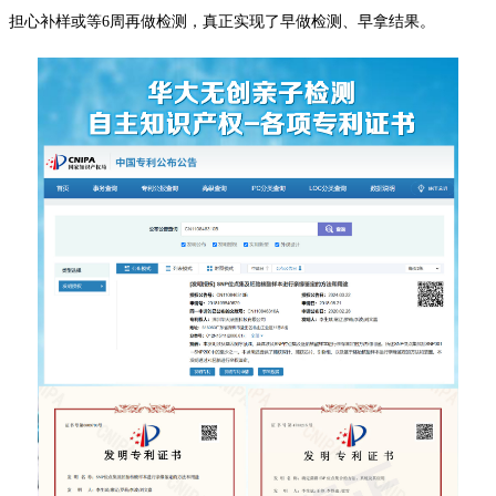
担心补样或等6周再做检测，真正实现了早做检测、早拿结果。