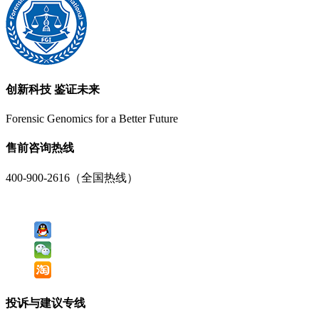
创新科技 鉴证未来
Forensic Genomics for a Better Future
售前咨询热线
400-900-2616（全国热线）
投诉与建议专线