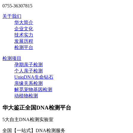
0755-36307815
关于我们
华大简介
企业文化
技术实力
发展历程
检测平台
检测项目
孕期亲子检测
个人亲子检测
UniqDNA生命钻石
亲缘关系检测
解觅宠物基因检测
动植物检测
华大鉴正全国DNA检测平台
5大自主DNA检测实验室
全国【一站式】DNA检测服务