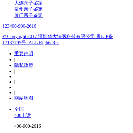
大连亲子鉴定
泉州亲子鉴定
厦门亲子鉴定
123
400-900-2616
© Copyright 2017 深圳华大法医科技有限公司 粤ICP备
17137795号. ALL Rights Res
重要声明
|
隐私政策
|
|
|
网站地图
全国
400电话
400-900-2616