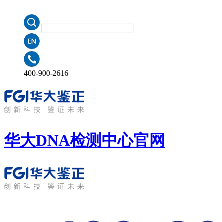
400-900-2616
华大DNA检测中心
官网