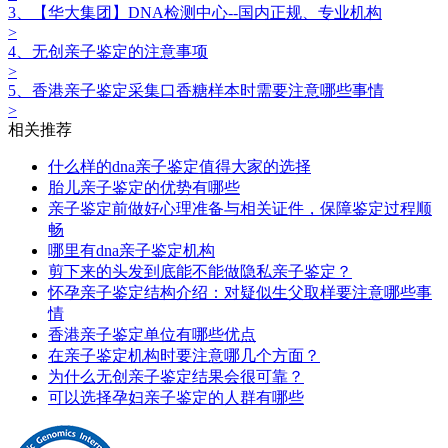
3、【华大集团】DNA检测中心--国内正规、专业机构
>
4、无创亲子鉴定‍的注意事项
>
5、香港亲子鉴定采集口香糖样本时需要注意哪些事情
>
相关推荐
什么样的dna亲子鉴定值得大家的选择
胎儿亲子鉴定的优势有哪些
亲子鉴定前做好心理准备与相关证件，保障鉴定过程顺
畅
哪里有dna亲子鉴定机构
剪下来的头发到底能不能做隐私亲子鉴定？
怀孕亲子鉴定‍结构介绍：对疑似生父取样要注意哪些事
情
香港亲子鉴定单位有哪些优点
在亲子鉴定机构时要注意哪几个方面？
为什么无创亲子鉴定‍结果会很可靠？
可以选择孕妇亲子鉴定的人群有哪些