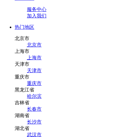
服务中心
加入我们
热门地区
北京市
北京市
上海市
上海市
天津市
天津市
重庆市
重庆市
黑龙江省
哈尔滨
吉林省
长春市
湖南省
长沙市
湖北省
武汉市