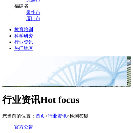
福建省
泉州市
厦门市
教育培训
科学研究
行业资讯
热门地区
行业资讯
Hot focus
您当前的位置：
首页
>
行业资讯
>
检测答疑
官方公告