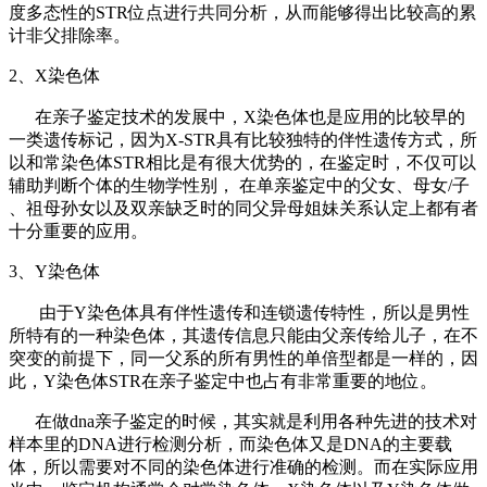
度多态性的STR位点进行共同分析，从而能够得出比较高的累
计非父排除率。
2、X染色体
在亲子鉴定技术的发展中，X染色体也是应用的比较早的
一类遗传标记，因为X-STR具有比较独特的伴性遗传方式，所
以和常染色体STR相比是有很大优势的，在鉴定时，不仅可以
辅助判断个体的生物学性别， 在单亲鉴定中的父女、母女/子
、祖母孙女以及双亲缺乏时的同父异母姐妹关系认定上都有者
十分重要的应用。
3、Y染色体
由于Y染色体具有伴性遗传和连锁遗传特性，所以是男性
所特有的一种染色体，其遗传信息只能由父亲传给儿子，在不
突变的前提下，同一父系的所有男性的单倍型都是一样的，因
此，Y染色体STR在亲子鉴定中也占有非常重要的地位。
在做dna亲子鉴定‍的时候，其实就是利用各种先进的技术对
样本里的DNA进行检测分析，而染色体又是DNA的主要载
体，所以需要对不同的染色体进行准确的检测。而在实际应用