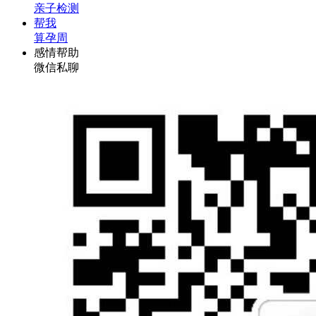
亲子检测
帮我
算孕周
感情帮助
微信私聊