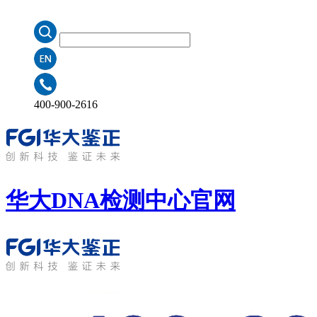
400-900-2616
华大DNA检测中心
官网