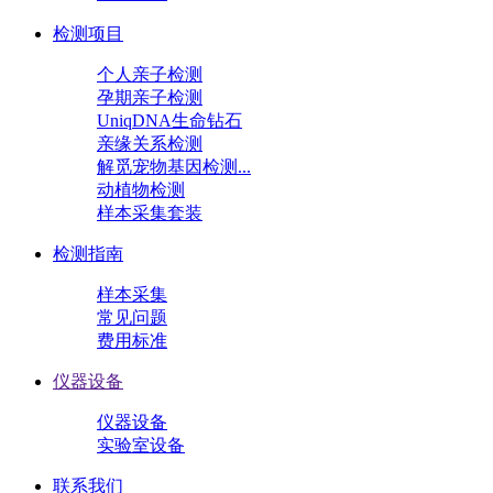
检测项目
个人亲子检测
孕期亲子检测
UniqDNA生命钻石
亲缘关系检测
解觅宠物基因检测...
动植物检测
样本采集套装
检测指南
样本采集
常见问题
费用标准
仪器设备
仪器设备
实验室设备
联系我们