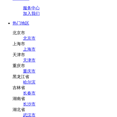
服务中心
加入我们
热门地区
北京市
北京市
上海市
上海市
天津市
天津市
重庆市
重庆市
黑龙江省
哈尔滨
吉林省
长春市
湖南省
长沙市
湖北省
武汉市