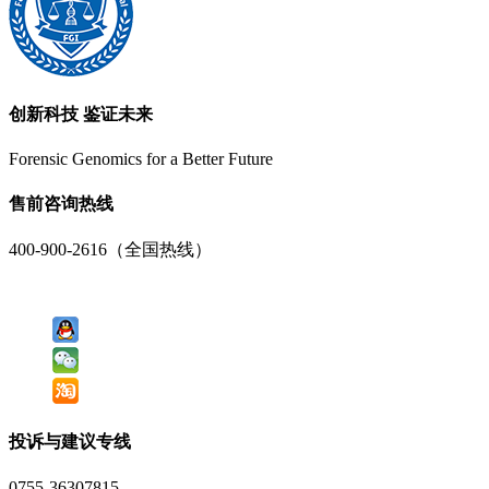
创新科技 鉴证未来
Forensic Genomics for a Better Future
售前咨询热线
400-900-2616（全国热线）
投诉与建议专线
0755-36307815