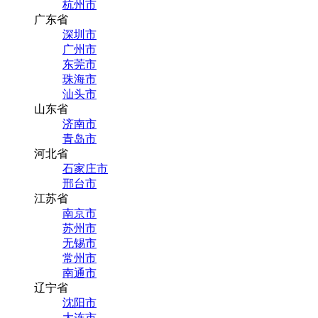
杭州市
广东省
深圳市
广州市
东莞市
珠海市
汕头市
山东省
济南市
青岛市
河北省
石家庄市
邢台市
江苏省
南京市
苏州市
无锡市
常州市
南通市
辽宁省
沈阳市
大连市