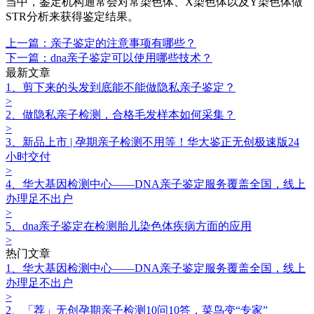
当中，鉴定机构通常会对常染色体、X染色体以及Y染色体做
STR分析来获得鉴定结果。
上一篇：亲子鉴定的注意事项有哪些？
下一篇：dna亲子鉴定‍可以使用哪些技术？
最新文章
1、剪下来的头发到底能不能做隐私亲子鉴定？
>
2、做隐私亲子检测，合格毛发样本如何采集？
>
3、新品上市 | 孕期亲子检测不用等！华大鉴正无创极速版24
小时交付
>
4、华大基因检测中心——DNA亲子鉴定服务覆盖全国，线上
办理足不出户
>
5、dna亲子鉴定在检测胎儿染色体疾病方面的应用
>
热门文章
1、华大基因检测中心——DNA亲子鉴定服务覆盖全国，线上
办理足不出户
>
2、「荐」无创孕期亲子检测10问10答，菜鸟变“专家”