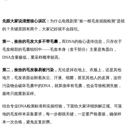
先跟大家说清楚核心误区：
为什么电视剧里
“捡一根毛发就能检测”是错
的？关键原因有两个，大家记好就不会踩坑。
第一，捡拾的毛发大多不带毛囊，
而
DNA
的核心遗传信息，只存在于
毛发根部的毛囊组织中——毛发本身（发干部分）主要是角蛋白，
DNA
含量极低，重采样概率较高。
第二，捡拾的毛发极易被污染，
无论是掉在地上、衣服上，还是其他
地方，毛发表面会附着灰尘、汗液、细菌，甚至其他人的皮屑，这些
污染物会破坏毛囊中的
DNA
，就算侥幸有毛囊，也会导致检测失败，
最终只能重新采样。
结合专业
DNA
检测标准和实操经验，下面给大家详细拆解正规、可落
地的毛发样本采集要求，每一步都很关键，一定要严格遵循，确保样
本一次合格，避免反复折腾。