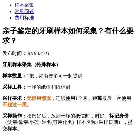
样本采集
常见问题
费用标准
亲子鉴定的牙刷样本如何采集？有什么要
求？
发布时间：
2019-04-03
牙刷
样
本
采集（特殊样本）
样本数量：
1
把，如有更多可一起提供
采样工具：
干净的纸巾和纸信封
采样要求：
无混用情况
，
连续使用
1
个月，
距离
最后一次使用
不超过一周
。
采样操作：
收集好后，放到干净的纸信封，封好，
标记身份
（父亲
/
母亲
/
小孩
+
姓名
(
可用化名
)+
样本名称
+
采样日期），提
交样本。