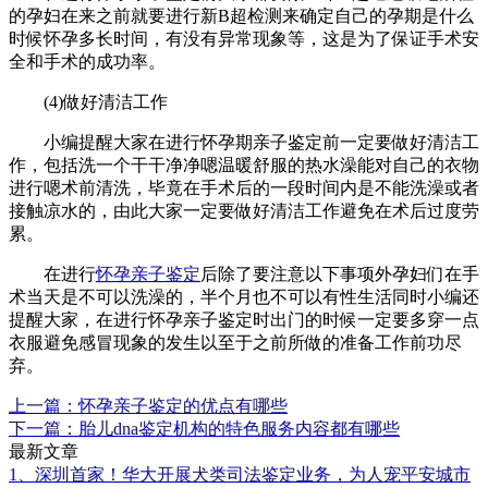
的孕妇在来之前就要进行新B超检测来确定自己的孕期是什么
时候怀孕多长时间，有没有异常现象等，这是为了保证手术安
全和手术的成功率。
(4)做好清洁工作
小编提醒大家在进行怀孕期亲子鉴定前一定要做好清洁工
作，包括洗一个干干净净嗯温暖舒服的热水澡能对自己的衣物
进行嗯术前清洗，毕竟在手术后的一段时间内是不能洗澡或者
接触凉水的，由此大家一定要做好清洁工作避免在术后过度劳
累。
在进行
怀孕亲子鉴定
后除了要注意以下事项外孕妇们在手
术当天是不可以洗澡的，半个月也不可以有性生活同时小编还
提醒大家，在进行怀孕亲子鉴定时出门的时候一定要多穿一点
衣服避免感冒现象的发生以至于之前所做的准备工作前功尽
弃。
上一篇：怀孕亲子鉴定的优点有哪些
下一篇：胎儿dna鉴定机构的特色服务内容都有哪些
最新文章
1、深圳首家！华大开展犬类司法鉴定业务，为人宠平安城市