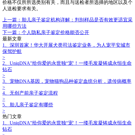
价格不仅所所选类别有关，而且与送检者所选择的地区以及个
人送检要求有关。
上一篇：胎儿亲子鉴定机构详解：判别样品是否有效更适宜采
用哪些方法
下一篇：个人隐私亲子鉴定价格能否公开
最新文章
1、深圳首家！华大开展犬类司法鉴定业务，为人宠平安城市
保驾护航
>
2、UniqDNA"给你爱的永世独“宠'！一缕毛发凝铸成永恒生命
钻石
>
3、宠物DNA基因，宠物猫狗品种鉴定血统分析，遗传病概率
>
4、无创产前亲子鉴定流程
>
5、胎儿亲子鉴定有哪些
>
热门文章
1、UniqDNA"给你爱的永世独“宠'！一缕毛发凝铸成永恒生命
钻石