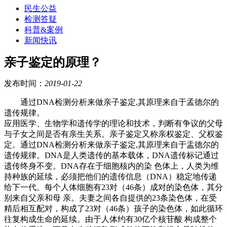
民生公益
检测答疑
科普&案例
新闻快讯
亲子鉴定的原理？
发布时间：
2019-01-22
通过DNA检测分析来做亲子鉴定,其原理来自于孟德尔的
遗传规律。
应用医学、生物学和遗传学的理论和技术，判断有争议的父母
与子女之间是否有亲生关系。亲子鉴定又称亲权鉴定、父权鉴
定。通过DNA检测分析来做亲子鉴定,其原理来自于盂德尔的
遗传规律。DNA是人类遗传的基本载体，DNA遗传标记通过
遗传终身不变。DNA存在于细胞核内的染 色体上，人类为维
持种族的延续，必须把他们的遗传信息（DNA）稳定地传递
给下一代。每个人体细胞有23对（46条）成对的染色体，其分
别来自父亲和母 亲。夫妻之间各自提供的23条染色体，在受
精后相互配对，构成了23对（46条）孩子的染色体，如此循环
往复构成生命的延续。由于人体约有30亿个核苷酸 构成整个