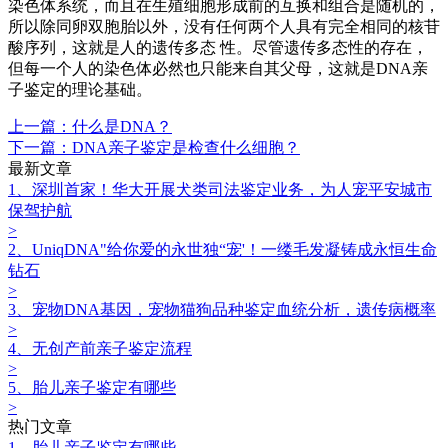
染色体系统，而且在生殖细胞形成前的互换和组合是随机的，
所以除同卵双胞胎以外，没有任何两个人具有完全相同的核苷
酸序列，这就是人的遗传多态 性。尽管遗传多态性的存在，
但每一个人的染色体必然也只能来自其父母，这就是DNA亲
子鉴定的理论基础。
上一篇：什么是DNA？
下一篇：DNA亲子鉴定是检查什么细胞？
最新文章
1、深圳首家！华大开展犬类司法鉴定业务，为人宠平安城市
保驾护航
>
2、UniqDNA"给你爱的永世独“宠'！一缕毛发凝铸成永恒生命
钻石
>
3、宠物DNA基因，宠物猫狗品种鉴定血统分析，遗传病概率
>
4、无创产前亲子鉴定流程
>
5、胎儿亲子鉴定有哪些
>
热门文章
1、胎儿亲子鉴定有哪些