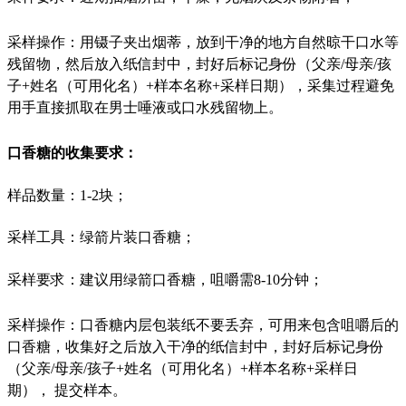
采样操作
：用镊子夹出烟蒂，放到干净的地方自然晾干口水等
残留物，然后放入纸信封中，封好后
标记身份（父亲/母亲/孩
子+姓名（可用化名）+样本名称+采样日期）
，采集过程避免
用手直接抓取在男士唾液或口水残留物上。
口香糖的收集要求：
样品数量
：1-2块；
采样工具
：绿箭片装口香糖；
采样要求
：建议用绿箭口香糖，咀嚼需8-10分钟；
采样操作
：口香糖内层包装纸不要丢弃，可用来包含咀嚼后的
口香糖，收集好之后放入干净的纸信封中，封好后
标记身份
（父亲/母亲/孩子+姓名（可用化名）+样本名称+采样日
期）
， 提交样本。