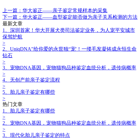
上一篇：华大鉴正——亲子鉴定常规样本的采集
下一篇：华大鉴正——血型鉴定能否做为亲子关系检测的方法
最新文章
1、深圳首家！华大开展犬类司法鉴定业务，为人宠平安城市
保驾护航
>
2、UniqDNA"给你爱的永世独“宠'！一缕毛发凝铸成永恒生命
钻石
>
3、宠物DNA基因，宠物猫狗品种鉴定血统分析，遗传病概率
>
4、无创产前亲子鉴定流程
>
5、胎儿亲子鉴定有哪些
>
热门文章
1、胎儿亲子鉴定有哪些
>
2、宠物DNA基因，宠物猫狗品种鉴定血统分析，遗传病概率
>
3、现代化胎儿亲子鉴定的特点