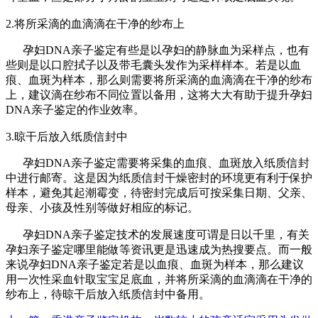
2.将所采滴的血滴滴在干净的纱布上
孕妇DNA亲子鉴定有些是以孕妇的静脉血为采样点，也有
些则是以口腔拭子以及带毛囊头发作为采样样本。若是以血
痕、血斑为样本，那么则需要将所采滴的血滴滴在干净的纱布
上，建议滴在纱布不同位置以备用，这将大大有助于提升孕妇
DNA亲子鉴定的作业效率。
3.晾干后放入纸质信封中
孕妇DNA亲子鉴定需要将采集的血痕、血斑放入纸质信封
中进行邮寄。这是因为纸质信封干燥密封的环境更有利于保护
样本，避免其起潮霉变，待密封完成后可按采集日期、父亲、
母亲、小孩及性别等做好相应的标记。
孕妇DNA亲子鉴定技术的发展速度可谓是日以千里，有关
孕妇亲子鉴定哪里能做等资讯更是迅速成为热搜要点。而一般
来说孕妇DNA亲子鉴定若是以血痕、血斑为样本，那么建议
用一次性采血针取宝宝足底血，并将所采滴的血滴滴在干净的
纱布上，待晾干后放入纸质信封中备用。