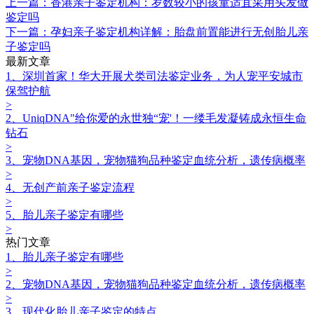
上一篇：香港亲子鉴定机构：岁数较小的孩童适宜采用头发做
鉴定吗
下一篇：孕妇亲子鉴定机构详解：胎盘前置能进行无创胎儿亲
子鉴定吗
最新文章
1、深圳首家！华大开展犬类司法鉴定业务，为人宠平安城市
保驾护航
>
2、UniqDNA"给你爱的永世独“宠'！一缕毛发凝铸成永恒生命
钻石
>
3、宠物DNA基因，宠物猫狗品种鉴定血统分析，遗传病概率
>
4、无创产前亲子鉴定流程
>
5、胎儿亲子鉴定有哪些
>
热门文章
1、胎儿亲子鉴定有哪些
>
2、宠物DNA基因，宠物猫狗品种鉴定血统分析，遗传病概率
>
3、现代化胎儿亲子鉴定的特点