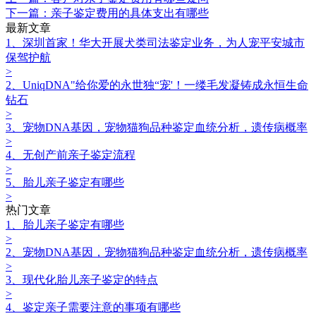
下一篇：亲子鉴定费用的具体支出有哪些
最新文章
1、深圳首家！华大开展犬类司法鉴定业务，为人宠平安城市
保驾护航
>
2、UniqDNA"给你爱的永世独“宠'！一缕毛发凝铸成永恒生命
钻石
>
3、宠物DNA基因，宠物猫狗品种鉴定血统分析，遗传病概率
>
4、无创产前亲子鉴定流程
>
5、胎儿亲子鉴定有哪些
>
热门文章
1、胎儿亲子鉴定有哪些
>
2、宠物DNA基因，宠物猫狗品种鉴定血统分析，遗传病概率
>
3、现代化胎儿亲子鉴定的特点
>
4、鉴定亲子需要注意的事项有哪些