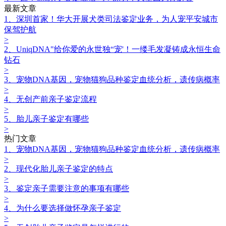
最新文章
1、深圳首家！华大开展犬类司法鉴定业务，为人宠平安城市
保驾护航
>
2、UniqDNA"给你爱的永世独“宠'！一缕毛发凝铸成永恒生命
钻石
>
3、宠物DNA基因，宠物猫狗品种鉴定血统分析，遗传病概率
>
4、无创产前亲子鉴定流程
>
5、胎儿亲子鉴定有哪些
>
热门文章
1、宠物DNA基因，宠物猫狗品种鉴定血统分析，遗传病概率
>
2、现代化胎儿亲子鉴定的特点
>
3、鉴定亲子需要注意的事项有哪些
>
4、为什么要选择做怀孕亲子鉴定
>