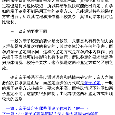
般的亲子鉴定就是抽血检测之后就能完成，其操作相对简单，
过程也是耗时也比较短，所以其结果很快就能做出判定，而孕
妇的亲子鉴定不能采用正常的鉴定方式，只能通过特殊的采样
方式进行，所以其过程和操作都比较复杂，其得到结果耗时也
比较长。
三、鉴定的要求不同
一般的亲子鉴定的要求是比较低，只要是具有行为能力的
人群都是可以做这样的鉴定的，其对身体没有任何的伤害，而
孕妇亲子鉴定则不同，这样的鉴定方式是在孕妇体内操作，如
果操作不当就可能会影响其身体健康，所以鉴定的要求就是孕
妇身体情况比较符合要求，这点就是这两种鉴定方式的区别之
处。
确定亲子关系不是仅通过语言和感情来确定的，亲人之间
必然的联系就是血缘，而鉴定血缘的方式就是
亲子鉴定
，一般
的亲子鉴定方式很简单，要求也不高，而特殊情况下的孕妇亲
子鉴定不同，这需要很多限制，由此导致这两种鉴定方式出现
较大的区别。
上一篇：亲子鉴定‍有哪些用途？你可以了解一下
下一篇：dna亲子鉴定靠谱吗？深圳华大基因为你解答