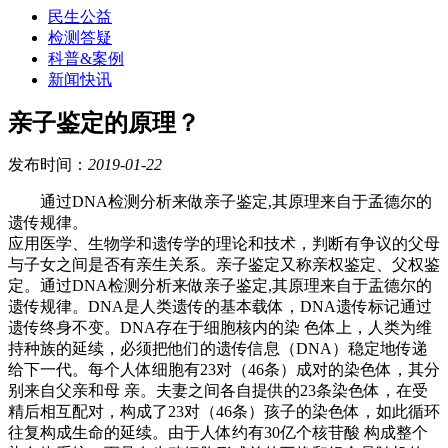
民生公益
检测答疑
科普&案例
新闻快讯
亲子鉴定的原理？
发布时间：
2019-01-22
通过DNA检测分析来做亲子鉴定,其原理来自于孟德尔的
遗传规律。
应用医学、生物学和遗传学的理论和技术，判断有争议的父母
与子女之间是否有亲生关系。亲子鉴定又称亲权鉴定、父权鉴
定。通过DNA检测分析来做亲子鉴定,其原理来自于盂德尔的
遗传规律。DNA是人类遗传的基本载体，DNA遗传标记通过
遗传终身不变。DNA存在于细胞核内的染 色体上，人类为维
持种族的延续，必须把他们的遗传信息（DNA）稳定地传递
给下一代。每个人体细胞有23对（46条）成对的染色体，其分
别来自父亲和母 亲。夫妻之间各自提供的23条染色体，在受
精后相互配对，构成了23对（46条）孩子的染色体，如此循环
往复构成生命的延续。由于人体约有30亿个核苷酸 构成整个