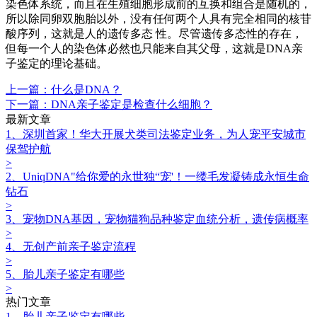
染色体系统，而且在生殖细胞形成前的互换和组合是随机的，
所以除同卵双胞胎以外，没有任何两个人具有完全相同的核苷
酸序列，这就是人的遗传多态 性。尽管遗传多态性的存在，
但每一个人的染色体必然也只能来自其父母，这就是DNA亲
子鉴定的理论基础。
上一篇：什么是DNA？
下一篇：DNA亲子鉴定是检查什么细胞？
最新文章
1、深圳首家！华大开展犬类司法鉴定业务，为人宠平安城市
保驾护航
>
2、UniqDNA"给你爱的永世独“宠'！一缕毛发凝铸成永恒生命
钻石
>
3、宠物DNA基因，宠物猫狗品种鉴定血统分析，遗传病概率
>
4、无创产前亲子鉴定流程
>
5、胎儿亲子鉴定有哪些
>
热门文章
1、胎儿亲子鉴定有哪些