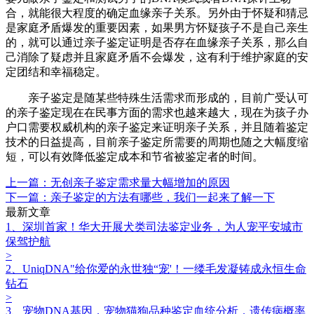
合，就能很大程度的确定血缘亲子关系。另外由于怀疑和猜忌
是家庭矛盾爆发的重要因素，如果男方怀疑孩子不是自己亲生
的，就可以通过亲子鉴定证明是否存在血缘亲子关系，那么自
己消除了疑虑并且家庭矛盾不会爆发，这有利于维护家庭的安
定团结和幸福稳定。
亲子鉴定是随某些特殊生活需求而形成的，目前广受认可
的亲子鉴定
‍现在在民事方面的需求也越来越大，现在为孩子办
户口需要权威机构的亲子鉴定来证明亲子关系，并且随着鉴定
技术的日益提高，目前亲子鉴定所需要的周期也随之大幅度缩
短，可以有效降低鉴定成本和节省被鉴定者的时间。
上一篇：无创亲子鉴定需求量大幅增加的原因
下一篇：亲子鉴定的方法有哪些，我们一起来了解一下
最新文章
1、深圳首家！华大开展犬类司法鉴定业务，为人宠平安城市
保驾护航
>
2、UniqDNA"给你爱的永世独“宠'！一缕毛发凝铸成永恒生命
钻石
>
3、宠物DNA基因，宠物猫狗品种鉴定血统分析，遗传病概率